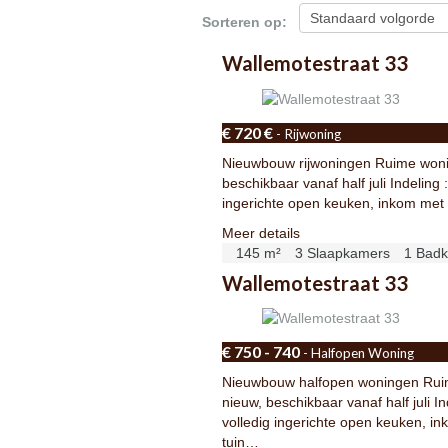
Sorteren op:
Wallemotestraat 33
€ 720 €
- Rijwoning
Nieuwbouw rijwoningen Ruime woning
beschikbaar vanaf half juli Indeling :
ingerichte open keuken, inkom met t
Meer details
145 m²
3 Slaapkamers
1 Bad
Wallemotestraat 33
€ 750 - 740
- Halfopen Woning
Nieuwbouw halfopen woningen Ruime
nieuw, beschikbaar vanaf half juli Ind
volledig ingerichte open keuken, ink
tuin…