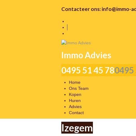
Contacteer ons:
info@immo-ad
Immo Advies
0495 51 45 78
0495 
Home
Ons Team
Kopen
Huren
Advies
Contact
Izegem